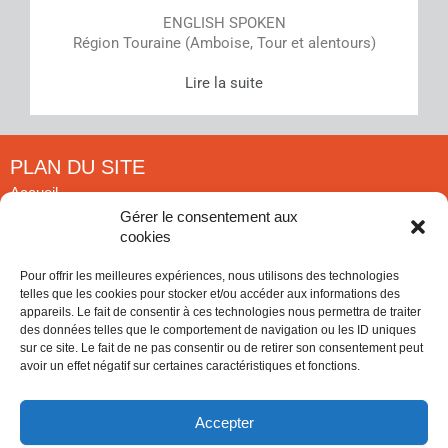
ENGLISH SPOKEN
Région Touraine (Amboise, Tour et alentours)
Lire la suite
PLAN DU SITE
Accueil
Aménagement de combles
Gérer le consentement aux
cookies
Rénovation immobilière
Salles de bain
Pour offrir les meilleures expériences, nous utilisons des technologies
Références
telles que les cookies pour stocker et/ou accéder aux informations des
Contact artisan RGE
appareils. Le fait de consentir à ces technologies nous permettra de traiter
des données telles que le comportement de navigation ou les ID uniques
À PROPOS
sur ce site. Le fait de ne pas consentir ou de retirer son consentement peut
avoir un effet négatif sur certaines caractéristiques et fonctions.
Amboise Combles, l’aménagement de combles, la rénovation
immobilière et la salle de bain par un éco-artisan RGE en
Touraine, à Amboise, Tour et aux alentours.
Accepter
Assurance décennale et responsabilité civile professionnelle