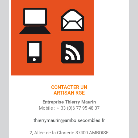
CONTACTER UN
ARTISAN RGE
Entreprise Thierry Maurin
Mobile : + 33 (0)6 77 95 48 37
thierrymaurin@amboisecombles.fr
2, Allée de la Closerie 37400 AMBOISE