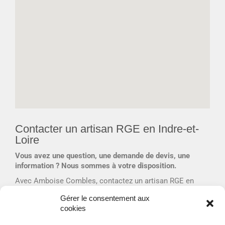
Contacter un artisan RGE en Indre-et-
Loire
Vous avez une question, une demande de devis, une
information ? Nous sommes à votre disposition.
Avec Amboise Combles, contactez un artisan RGE en
Touraine aux coordonnées suivantes.
Gérer le consentement aux
ENGLISH SPOKEN
cookies
And if you don’t speak french, it’s not a problem, I speak